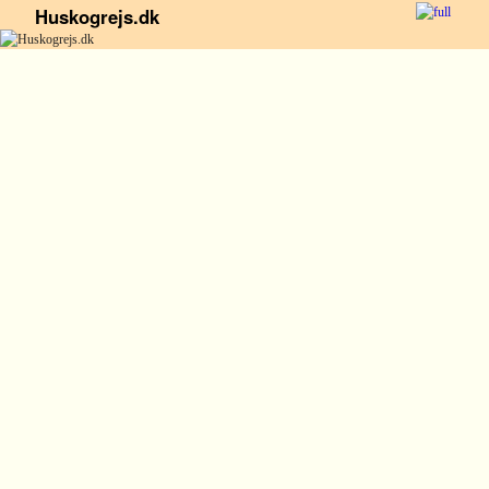
Huskogrejs.dk