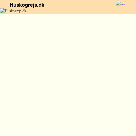
Huskogrejs.dk