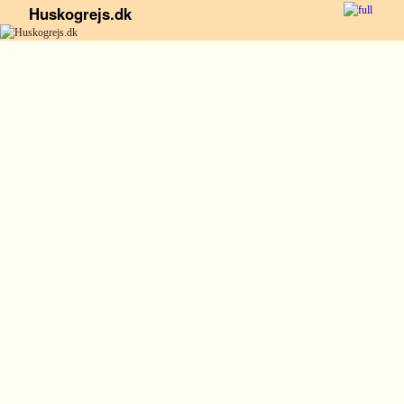
Huskogrejs.dk