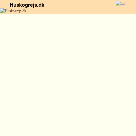
Huskogrejs.dk