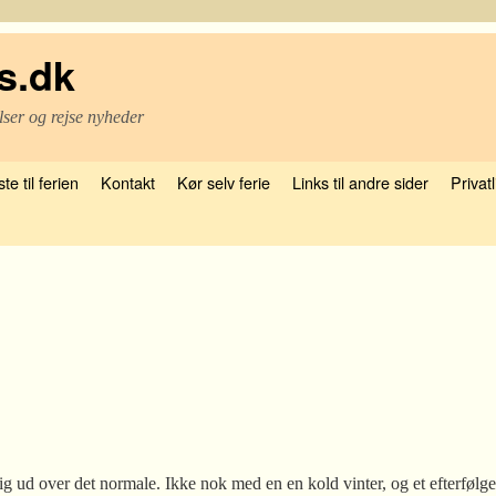
s.dk
lser og rejse nyheder
te til ferien
Kontakt
Kør selv ferie
Links til andre sider
Privatl
 sig ud over det normale. Ikke nok med en en kold vinter, og et efterfø