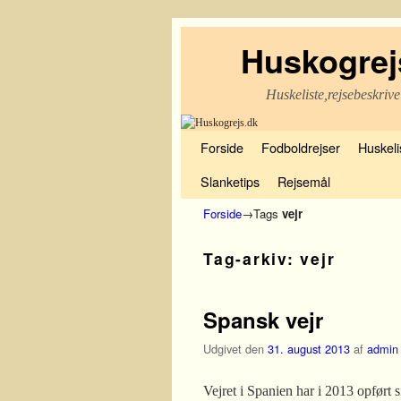
Huskogrej
Huskeliste,rejsebeskrive
Fortsæt til primære indhold
Fortsæt til sekundære indhold
Forside
Fodboldrejser
Huskelis
Slanketips
Rejsemål
Forside
→Tags
vejr
Tag-arkiv:
vejr
Spansk vejr
Udgivet den
31. august 2013
af
admin
Vejret i Spanien har i 2013 opført