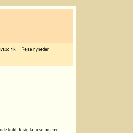
ivspolitik
Rejse nyheder
lgende koldt forår, kom sommeren