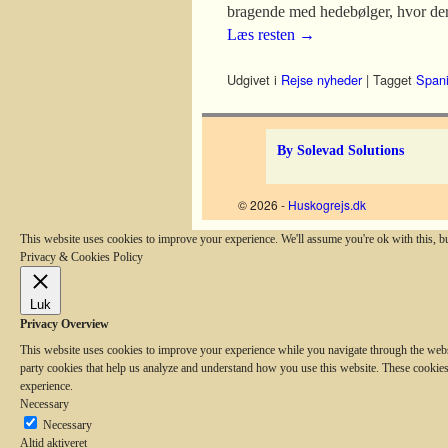
bragende med hedebølger, hvor der 
Læs resten
→
Udgivet i
Rejse nyheder
|
Tagget
Span
By Solevad Solutions
© 2026 -
Huskogrejs.dk
This website uses cookies to improve your experience. We'll assume you're ok with this, b
Privacy & Cookies Policy
Luk
Privacy Overview
This website uses cookies to improve your experience while you navigate through the website
party cookies that help us analyze and understand how you use this website. These cookies
experience.
Necessary
Necessary
Altid aktiveret