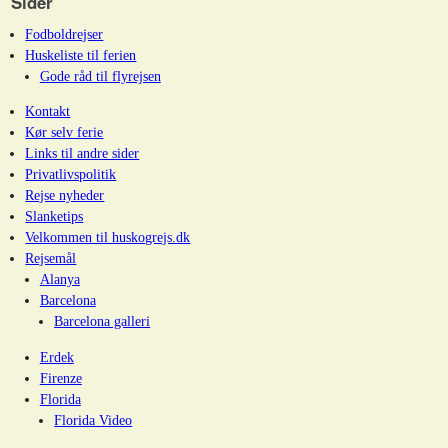
Sider
Fodboldrejser
Huskeliste til ferien
Gode råd til flyrejsen
Kontakt
Kør selv ferie
Links til andre sider
Privatlivspolitik
Rejse nyheder
Slanketips
Velkommen til huskogrejs.dk
Rejsemål
Alanya
Barcelona
Barcelona galleri
Erdek
Firenze
Florida
Florida Video