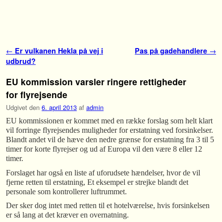
Fortsæt til primære indhold
Fortsæt til sekundære indhold
Indlæg navigation
←
Er vulkanen Hekla på vej i
Pas på gadehandlere
→
udbrud?
EU kommission varsler ringere rettigheder
for flyrejsende
Udgivet den
6. april 2013
af
admin
EU kommissionen er kommet med en række forslag som helt klart
vil forringe flyrejsendes muligheder for erstatning ved forsinkelser.
Blandt andet vil de hæve den nedre grænse for erstatning fra 3 til 5
timer for korte flyrejser og ud af Europa vil den være 8 eller 12
timer.
Forslaget har også en liste af uforudsete hændelser, hvor de vil
fjerne retten til erstatning, Et eksempel er strejke blandt det
personale som kontrollerer luftrummet.
Der sker dog intet med retten til et hotelværelse, hvis forsinkelsen
er så lang at det kræver en overnatning.