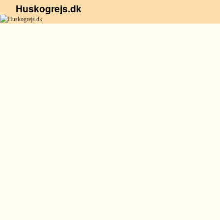
Huskogrejs.dk