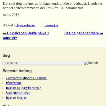
Det skal dog nævnes at forslaget endnu ikke er vedtaget. Ligeledes
har det afstedkommet en del kritik fra EU parlamentet.
marts 2013
Udgivet i
Rejse nyheder
Permalink
Indlæg navigation
←
Er vulkanen Hekla på vej i
Pas på gadehandlere
→
udbrud?
Søg
Seneste indlæg
Coronarestriktioner i Thailand
Påklædning
Ryanair og EasyJet strejke
SAS strejke udsat
Ryanair Strejke