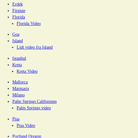
Erdek
Firenze
Florida
Florida Video
Goa
Island
Lidt video fra Island
Istanbul
Kreta
Kreta Video
Mallorca
Marmaris
Milano
Palm Springs Californien
Palm Springs video
Pisa
Pisa Video
Portland Oregon