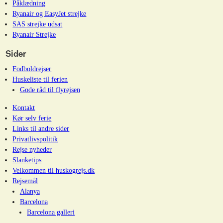
Påklædning
Ryanair og EasyJet strejke
SAS strejke udsat
Ryanair Strejke
Sider
Fodboldrejser
Huskeliste til ferien
Gode råd til flyrejsen
Kontakt
Kør selv ferie
Links til andre sider
Privatlivspolitik
Rejse nyheder
Slanketips
Velkommen til huskogrejs.dk
Rejsemål
Alanya
Barcelona
Barcelona galleri