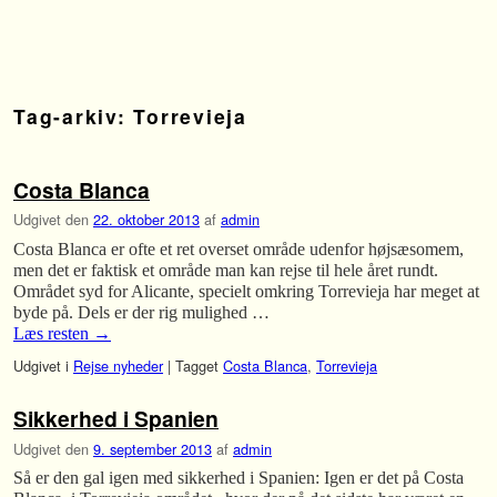
Fortsæt til primære indhold
Fortsæt til sekundære indhold
Tag-arkiv:
Torrevieja
Costa Blanca
Udgivet den
22. oktober 2013
af
admin
Costa Blanca er ofte et ret overset område udenfor højsæsomem,
men det er faktisk et område man kan rejse til hele året rundt.
Området syd for Alicante, specielt omkring Torrevieja har meget at
byde på. Dels er der rig mulighed …
Læs resten
→
Udgivet i
Rejse nyheder
|
Tagget
Costa Blanca
,
Torrevieja
Sikkerhed i Spanien
Udgivet den
9. september 2013
af
admin
Så er den gal igen med sikkerhed i Spanien: Igen er det på Costa