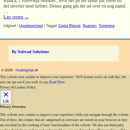
Blanca, i Torrevieja området , hvor der på det sidste har været en
del røverier mod turister. Denne gang gik det ud over en ung mand
…
Læs resten
→
Udgivet i
Uncategorized
|
Tagget
Costa Blanca
,
Spanien
,
Torrevieja
By Solevad Solutions
© 2026 -
Huskogrejs.dk
This website uses cookies to improve your experience. We'll assume you're ok with this, but
you can opt-out if you wish.
Accept
Read More
Privacy & Cookies Policy
Luk
Privacy Overview
This website uses cookies to improve your experience while you navigate through the website.
Out of these, the cookies that are categorized as necessary are stored on your browser as they
are essential for the working of basic functionalities of the website. We also use third-party