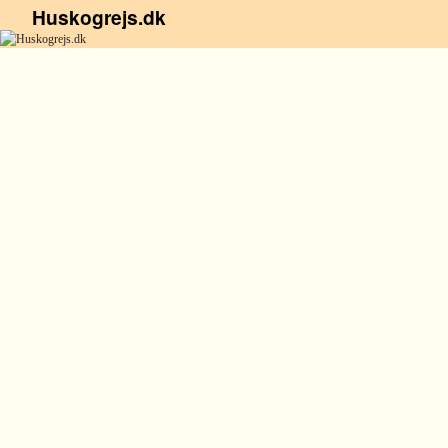
Huskogrejs.dk