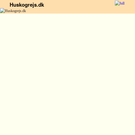
Huskogrejs.dk