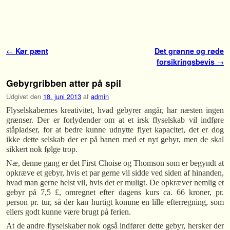
Fortsæt til primære indhold
Fortsæt til sekundære indhold
Indlæg navigation
←
Kør pænt
Det grønne og røde
forsikringsbevis
→
Gebyrgribben atter på spil
Udgivet den
18. juni 2013
af
admin
Flyselskabernes kreativitet, hvad gebyrer angår, har næsten ingen
grænser. Der er forlydender om at et irsk flyselskab vil indføre
ståpladser, for at bedre kunne udnytte flyet kapacitet, det er dog
ikke dette selskab der er på banen med et nyt gebyr, men de skal
sikkert nok følge trop.
Næ, denne gang er det First Choise og Thomson som er begyndt at
opkræve et gebyr, hvis et par gerne vil sidde ved siden af hinanden,
hvad man gerne helst vil, hvis det er muligt. De opkræver nemlig et
gebyr på 7,5 £, omregnet efter dagens kurs ca. 66 kroner, pr.
person pr. tur, så der kan hurtigt komme en lille efterregning, som
ellers godt kunne være brugt på ferien.
At de andre flyselskaber nok også indfører dette gebyr, hersker der