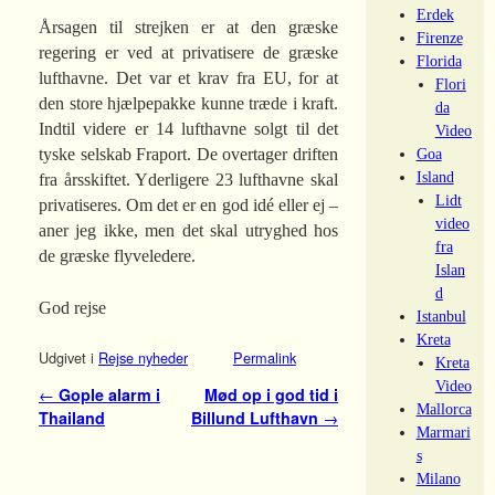
Erdek
Årsagen til strejken er at den græske
Firenze
regering er ved at privatisere de græske
Florida
lufthavne. Det var et krav fra EU, for at
Flori
den store hjælpepakke kunne træde i kraft.
da
Indtil videre er 14 lufthavne solgt til det
Video
tyske selskab Fraport. De overtager driften
Goa
Island
fra årsskiftet. Yderligere 23 lufthavne skal
Lidt
privatiseres. Om det er en god idé eller ej –
video
aner jeg ikke, men det skal utryghed hos
fra
de græske flyveledere.
Islan
d
God rejse
Istanbul
Kreta
Udgivet i
Rejse nyheder
Permalink
Kreta
Video
Indlæg navigation
←
Gople alarm i
Mød op i god tid i
Mallorca
Thailand
Billund Lufthavn
→
Marmari
s
Milano