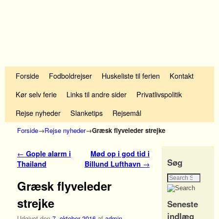
Fortsæt til primære indhold
Fortsæt til sekundære indhold
Forside
Fodboldrejser
Huskeliste til ferien
Kontakt
Kør selv ferie
Links til andre sider
Privatlivspolitik
Rejse nyheder
Slanketips
Rejsemål
Forside
→
Rejse nyheder
→
Græsk flyveleder strejke
Indlæg navigation
←
Gople alarm i
Mød op i god tid i
Søg
Thailand
Billund Lufthavn
→
Græsk flyveleder
strejke
Seneste
indlæg
Udgivet den
7. oktober 2016
af
admin