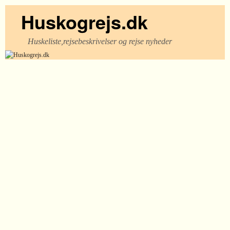
Huskogrejs.dk
Huskeliste,rejsebeskrivelser og rejse nyheder