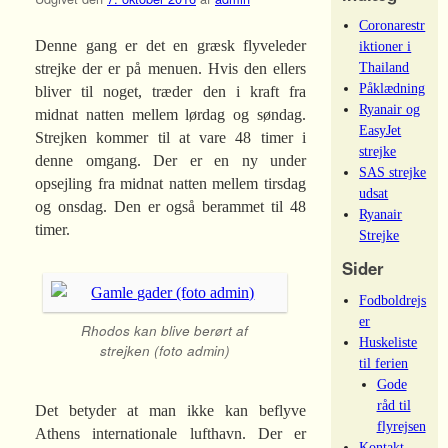
Coronarestr
Denne gang er det en græsk flyveleder
iktioner i
Thailand
strejke der er på menuen. Hvis den ellers
Påklædning
bliver til noget, træder den i kraft fra
Ryanair og
midnat natten mellem lørdag og søndag.
EasyJet
Strejken kommer til at vare 48 timer i
strejke
denne omgang. Der er en ny under
SAS strejke
opsejling fra midnat natten mellem tirsdag
udsat
og onsdag. Den er også berammet til 48
Ryanair
timer.
Strejke
Sider
Fodboldrejs
er
Rhodos kan blive berørt af
Huskeliste
strejken (foto admin)
til ferien
Gode
råd til
Det betyder at man ikke kan beflyve
flyrejsen
Athens internationale lufthavn. Der er
Kontakt