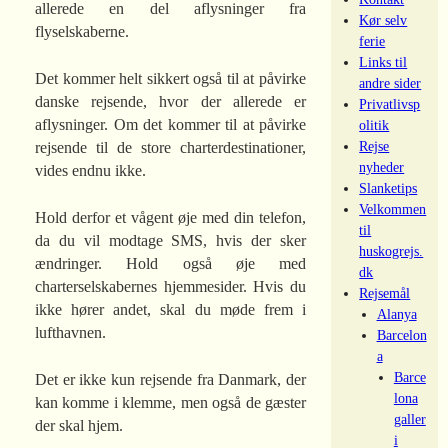
allerede en del aflysninger fra
Kør selv
flyselskaberne.
ferie
Links til
Det kommer helt sikkert også til at påvirke
andre sider
danske rejsende, hvor der allerede er
Privatlivsp
aflysninger. Om det kommer til at påvirke
olitik
Rejse
rejsende til de store charterdestinationer,
nyheder
vides endnu ikke.
Slanketips
Velkommen
Hold derfor et vågent øje med din telefon,
til
da du vil modtage SMS, hvis der sker
huskogrejs.
ændringer. Hold også øje med
dk
charterselskabernes hjemmesider. Hvis du
Rejsemål
ikke hører andet, skal du møde frem i
Alanya
lufthavnen.
Barcelon
a
Barce
Det er ikke kun rejsende fra Danmark, der
lona
kan komme i klemme, men også de gæster
galler
der skal hjem.
i