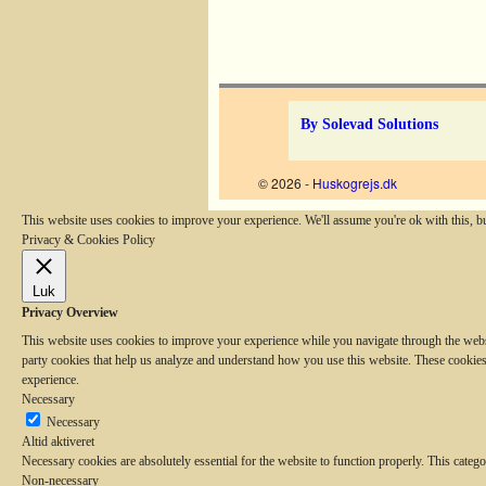
By Solevad Solutions
© 2026 -
Huskogrejs.dk
This website uses cookies to improve your experience. We'll assume you're ok with this, b
Privacy & Cookies Policy
Luk
Privacy Overview
This website uses cookies to improve your experience while you navigate through the website
party cookies that help us analyze and understand how you use this website. These cookies
experience.
Necessary
Necessary
Altid aktiveret
Necessary cookies are absolutely essential for the website to function properly. This catego
Non-necessary