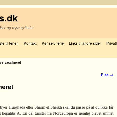
s.dk
lser og rejse nyheder
te til ferien
Kontakt
Kør selv ferie
Links til andre sider
Privatl
ve vaccineret
Pisa
→
neret
iebyer Hurghada eller Sharm el Sheikh skal du passe på at du ikke får
 hepatitis A. En del turister fra Nordeuropa er nemlig blevet smittet