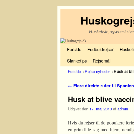
Huskogrej
Huskeliste,rejsebeskrive
Fortsæt til primære indhold
Fortsæt til sekundære indhold
Forside
Fodboldrejser
Huskelis
Slanketips
Rejsemål
Forside
→
Rejse nyheder
→
Husk at bli
Indlæg navigation
←
Flere direkte ruter til Spanien
Husk at blive vacci
Udgivet den
17. maj 2013
af
admin
Hvis du rejser til de populære fer
en grim lille sag med hjem, nemlig