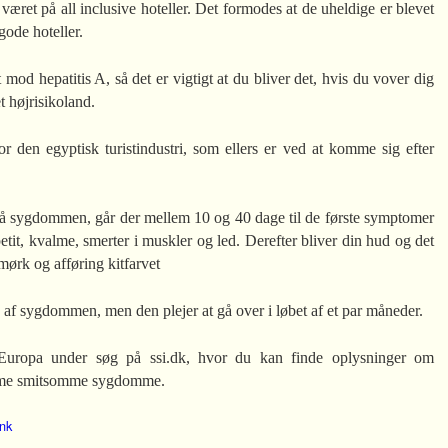
 været på all inclusive hoteller. Det formodes at de uheldige er blevet
gode hoteller.
 mod hepatitis A, så det er vigtigt at du bliver det, hvis du vover dig
t højrisikoland.
r den egyptisk turistindustri, som ellers er ved at komme sig efter
 få sygdommen, går der mellem 10 og 40 dage til de første symptomer
petit, kvalme, smerter i muskler og led. Derefter bliver din hud og det
 mørk og afføring kitfarvet
af sygdommen, men den plejer at gå over i løbet af et par måneder.
 Europa under søg på ssi.dk, hvor du kan finde oplysninger om
imme smitsomme sygdomme.
nk