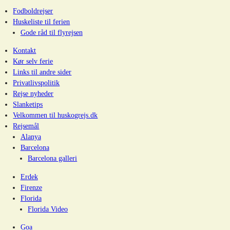
Fodboldrejser
Huskeliste til ferien
Gode råd til flyrejsen
Kontakt
Kør selv ferie
Links til andre sider
Privatlivspolitik
Rejse nyheder
Slanketips
Velkommen til huskogrejs.dk
Rejsemål
Alanya
Barcelona
Barcelona galleri
Erdek
Firenze
Florida
Florida Video
Goa