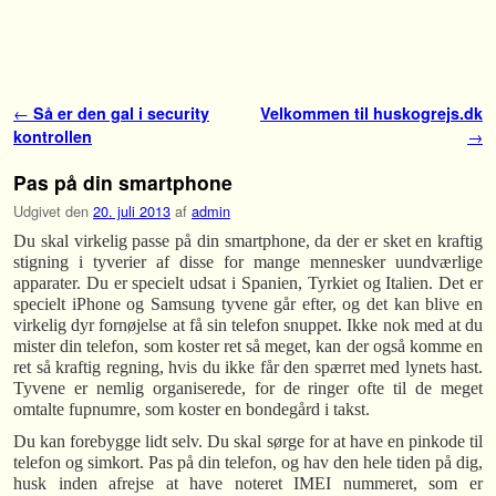
Fortsæt til primære indhold
Fortsæt til sekundære indhold
Indlæg navigation
←
Så er den gal i security
Velkommen til huskogrejs.dk
kontrollen
→
Pas på din smartphone
Udgivet den
20. juli 2013
af
admin
Du skal virkelig passe på din smartphone, da der er sket en kraftig
stigning i tyverier af disse for mange mennesker uundværlige
apparater. Du er specielt udsat i Spanien, Tyrkiet og Italien. Det er
specielt iPhone og Samsung tyvene går efter, og det kan blive en
virkelig dyr fornøjelse at få sin telefon snuppet. Ikke nok med at du
mister din telefon, som koster ret så meget, kan der også komme en
ret så kraftig regning, hvis du ikke får den spærret med lynets hast.
Tyvene er nemlig organiserede, for de ringer ofte til de meget
omtalte fupnumre, som koster en bondegård i takst.
Du kan forebygge lidt selv. Du skal sørge for at have en pinkode til
telefon og simkort. Pas på din telefon, og hav den hele tiden på dig,
husk inden afrejse at have noteret IMEI nummeret, som er