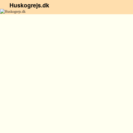
Huskogrejs.dk