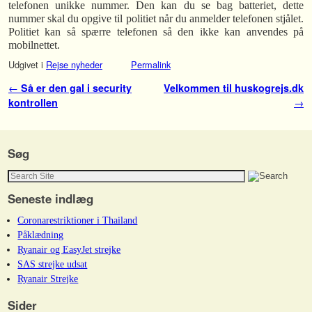
telefonen unikke nummer. Den kan du se bag batteriet, dette
nummer skal du opgive til politiet når du anmelder telefonen stjålet.
Politiet kan så spærre telefonen så den ikke kan anvendes på
mobilnettet.
Udgivet i
Rejse nyheder
Permalink
Indlæg navigation
←
Så er den gal i security
Velkommen til huskogrejs.dk
kontrollen
→
Søg
Seneste indlæg
Coronarestriktioner i Thailand
Påklædning
Ryanair og EasyJet strejke
SAS strejke udsat
Ryanair Strejke
Sider