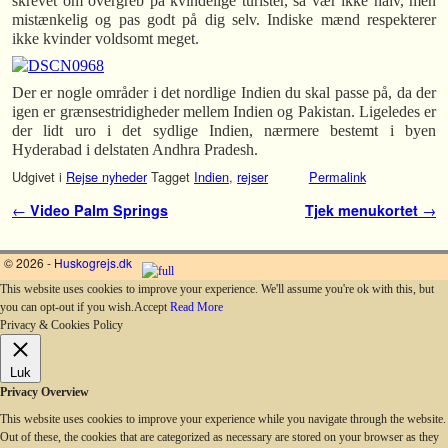
skrevet om overgreb på kvindelige turister, så vær ikke naiv, men
mistænkelig og pas godt på dig selv. Indiske mænd respekterer
ikke kvinder voldsomt meget.
Der er nogle områder i det nordlige Indien du skal passe på, da der
igen er grænsestridigheder mellem Indien og Pakistan. Ligeledes er
der lidt uro i det sydlige Indien, nærmere bestemt i byen
Hyderabad i delstaten Andhra Pradesh.
Udgivet i
Rejse nyheder
Tagget
Indien
,
rejser
Permalink
Indlæg navigation
←
Video Palm Springs
Tjek menukortet
→
© 2026 -
Huskogrejs.dk
This website uses cookies to improve your experience. We'll assume you're ok with this, but
you can opt-out if you wish.
Accept
Read More
Privacy & Cookies Policy
Luk
Privacy Overview
This website uses cookies to improve your experience while you navigate through the website.
Out of these, the cookies that are categorized as necessary are stored on your browser as they