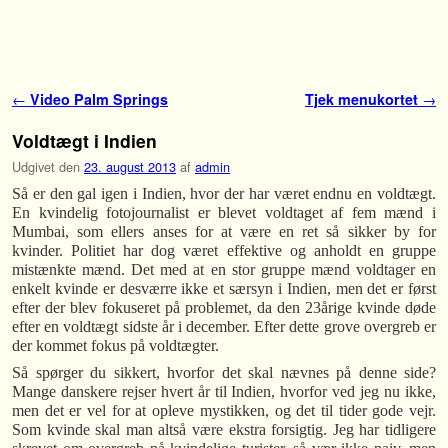
Fortsæt til primære indhold
Fortsæt til sekundære indhold
Indlæg navigation
←
Video Palm Springs
Tjek menukortet
→
Voldtægt i Indien
Udgivet den
23. august 2013
af
admin
Så er den gal igen i Indien, hvor der har været endnu en voldtægt.
En kvindelig fotojournalist er blevet voldtaget af fem mænd i
Mumbai, som ellers anses for at være en ret så sikker by for
kvinder. Politiet har dog været effektive og anholdt en gruppe
mistænkte mænd. Det med at en stor gruppe mænd voldtager en
enkelt kvinde er desværre ikke et særsyn i Indien, men det er først
efter der blev fokuseret på problemet, da den 23årige kvinde døde
efter en voldtægt sidste år i december. Efter dette grove overgreb er
der kommet fokus på voldtægter.
Så spørger du sikkert, hvorfor det skal nævnes på denne side?
Mange danskere rejser hvert år til Indien, hvorfor ved jeg nu ikke,
men det er vel for at opleve mystikken, og det til tider gode vejr.
Som kvinde skal man altså være ekstra forsigtig. Jeg har tidligere