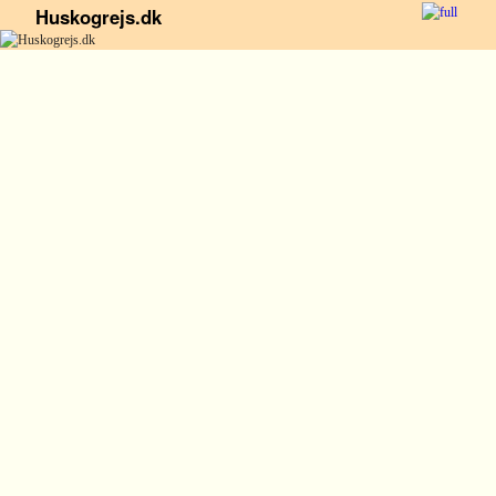
Huskogrejs.dk