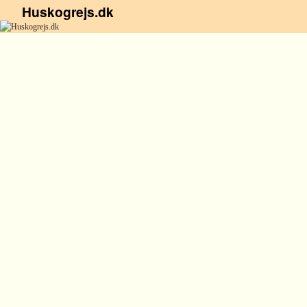
Huskogrejs.dk