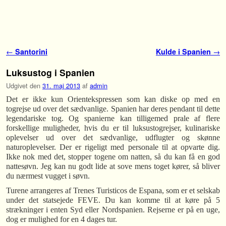
Fortsæt til primære indhold
Fortsæt til sekundære indhold
Indlæg navigation
←
Santorini
Kulde i Spanien
→
Luksustog i Spanien
Udgivet den
31. maj 2013
af
admin
Det er ikke kun Orientekspressen som kan diske op med en
togrejse ud over det sædvanlige. Spanien har deres pendant til dette
legendariske tog. Og spanierne kan tilligemed prale af flere
forskellige muligheder, hvis du er til luksustogrejser, kulinariske
oplevelser ud over det sædvanlige, udflugter og skønne
naturoplevelser. Der er rigeligt med personale til at opvarte dig.
Ikke nok med det, stopper togene om natten, så du kan få en god
nattesøvn. Jeg kan nu godt lide at sove mens toget kører, så bliver
du nærmest vugget i søvn.
Turene arrangeres af Trenes Turisticos de Espana, som er et selskab
under det statsejede FEVE. Du kan komme til at køre på 5
strækninger i enten Syd eller Nordspanien. Rejserne er på en uge,
dog er mulighed for en 4 dages tur.