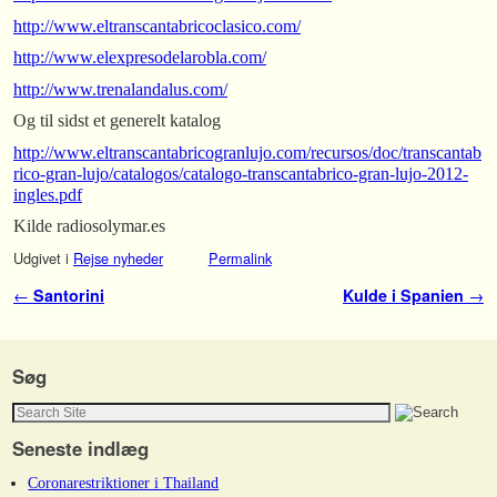
http://www.eltranscantabricoclasico.com/
http://www.elexpresodelarobla.com/
http://www.trenalandalus.com/
Og til sidst et generelt katalog
http://www.eltranscantabricogranlujo.com/recursos/doc/transcantab
rico-gran-lujo/catalogos/catalogo-transcantabrico-gran-lujo-2012-
ingles.pdf
Kilde radiosolymar.es
Udgivet i
Rejse nyheder
Permalink
Indlæg navigation
←
Santorini
Kulde i Spanien
→
Søg
Seneste indlæg
Coronarestriktioner i Thailand