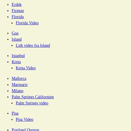
Erdek
Firenze
Florida
Florida Video
Goa
Island
Lidt video fra Island
Istanbul
Kreta
Kreta Video
Mallorca
Marmaris
Milano
Palm Springs Californien
Palm Springs video
Pisa
Pisa Video
Portland Oregon