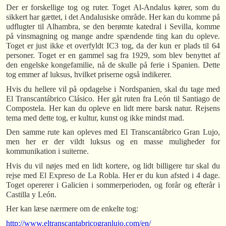
Der er forskellige tog og ruter. Toget Al-Andalus kører, som du
sikkert har gættet, i det Andalusiske område. Her kan du komme på
udflugter til Alhambra, se den berømte katedral i Sevilla, komme
på vinsmagning og mange andre spændende ting kan du opleve.
Toget er just ikke et overfyldt IC3 tog, da der kun er plads til 64
personer. Toget er en gammel sag fra 1929, som blev benyttet af
den engelske kongefamilie, nå de skulle på ferie i Spanien. Dette
tog emmer af luksus, hvilket priserne også indikerer.
Hvis du hellere vil på opdagelse i Nordspanien, skal du tage med
El Transcantábrico Clásico. Her gåt ruten fra León til Santiago de
Compostela. Her kan du opleve en lidt mere barsk natur. Rejsens
tema med dette tog, er kultur, kunst og ikke mindst mad.
Den samme rute kan opleves med El Transcantábrico Gran Lujo,
men her er der vildt luksus og en masse muligheder for
kommunikation i suiterne.
Hvis du vil nøjes med en lidt kortere, og lidt billigere tur skal du
rejse med El Expreso de La Robla. Her er du kun afsted i 4 dage.
Toget opererer i Galicien i sommerperioden, og forår og efterår i
Castilla y León.
Her kan læse nærmere om de enkelte tog:
http://www.eltranscantabricogranlujo.com/en/