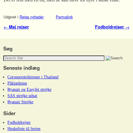
Udgivet i
Rejse nyheder
Permalink
Indlæg navigation
←
Maj rejser
Fodboldrejser
→
Søg
Seneste indlæg
Coronarestriktioner i Thailand
Påklædning
Ryanair og EasyJet strejke
SAS strejke udsat
Ryanair Strejke
Sider
Fodboldrejser
Huskeliste til ferien