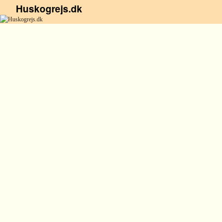
Huskogrejs.dk