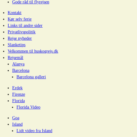
Gode råd til flyrejsen
Kontakt
Kør selv ferie
Links til andre sider
Privatlivspolitik
Rejse nyheder
Slanketips
Velkommen til huskogrejs.dk
Rejsemål
Alanya
Barcelona
Barcelona galleri
Erdek
Firenze
Florida
Florida Video
Goa
Island
Lidt video fra Island