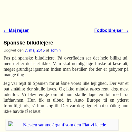
Fortsæt til primære indhold
Fortsæt til sekundære indhold
Indlæg navigation
←
Maj rejser
Fodboldrejser
→
Spanske biludlejere
Udgivet den
7. maj 2015
af
admin
Pas på spanske biludlejere. På overfladen ser det hele billigt ud,
men det er det slet ikke. Man skal nemlig lige huske at læse alt,
meget grundigt igennem inden man bestiller, for der er gebyrer på
mange ting.
Jeg var rejst til Spanien for at åbne vores lille lejlighed. Der var et
pat småting der skulle laves. Og ikke mindst gøres rent, dog mest
udenfor. Vi blev enige om at hun skulle tage en bil med fra
lufthavnen. Hun fik et tilbud fra Auto Europe til en yderst
fornuftigt pris, så hun slog til. Der var dog lige et pat småting hun
ikke havde fået læst.