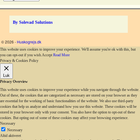
By Solevad Solutions
© 2026 -
Huskogrejs.dk
This website uses cookies to improve your experience. We'll assume you're ok with this, but
you can opt-out if you wish.
Accept
Read More
Privacy & Cookies Policy
Luk
Privacy Overview
This website uses cookies to improve your experience while you navigate through the website.
Out of these, the cookies that are categorized as necessary are stored on your browser as they
are essential for the working of basic functionalities of the website. We also use third-party
cookies that help us analyze and understand how you use this website. These cookies will be
stored in your browser only with your consent. You also have the option to opt-out of these
cookies. But opting out of some of these cookies may affect your browsing experience.
Necessary
Necessary
Altid aktiveret