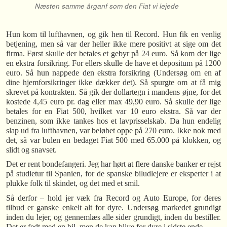
Næsten samme årganf som den Fiat vi lejede
Hun kom til lufthavnen, og gik hen til Record. Hun fik en venlig
betjening, men så var der heller ikke mere positivt at sige om det
firma. Først skulle der betales et gebyr på 24 euro. Så kom der lige
en ekstra forsikring. For ellers skulle de have et depositum på 1200
euro. Så hun nappede den ekstra forsikring (Undersøg om en af
dine hjemforsikringer ikke dækker det). Så spurgte om at få mig
skrevet på kontrakten. Så gik der dollartegn i mandens øjne, for det
kostede 4,45 euro pr. dag eller max 49,90 euro. Så skulle der lige
betales for en Fiat 500, hvilket var 10 euro ekstra. Så var der
benzinen, som ikke tankes hos et lavprisselskab. Da hun endelig
slap ud fra lufthavnen, var beløbet oppe på 270 euro. Ikke nok med
det, så var bulen en bedaget Fiat 500 med 65.000 på klokken, og
slidt og snavset.
Det er rent bondefangeri. Jeg har hørt at flere danske banker er rejst
på studietur til Spanien, for de spanske biludlejere er eksperter i at
plukke folk til skindet, og det med et smil.
Så derfor – hold jer væk fra Record og Auto Europe, for deres
tilbud er ganske enkelt alt for dyre. Undersøg markedet grundigt
inden du lejer, og gennemlæs alle sider grundigt, inden du bestiller.
Det er fedt med en bil, men de kan blive for dyre i sidste ende.