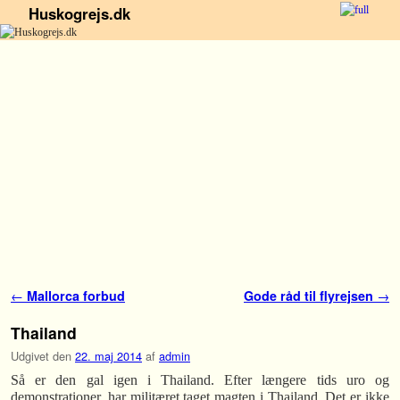
Huskogrejs.dk
Fortsæt til primære indhold
Fortsæt til sekundære indhold
Indlæg navigation
←
Mallorca forbud
Gode råd til flyrejsen
→
Thailand
Udgivet den
22. maj 2014
af
admin
Så er den gal igen i Thailand. Efter længere tids uro og
demonstrationer, har militæret taget magten i Thailand. Det er ikke