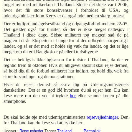
noget nyt med militærkup i Thailand. Sidste det skete var i 2006,
hvor det fik store konsekvenser i forholdet til USA, og
udenrigsminister John Kerry er da også ude med en skarp protest.
Der er indført undtagelsestilstand og udgangsforbud mellem 22-05.
Det gælder også for turister, så der er ikke meget nattesjov i
Thailand i disse dage. Sidste militæret tog magten sad de på
magten i et år. Eksperter er bange for at der udbryder borgerkrig i
landet, og så er det med at holde sig væk fra landet, og det er lige
meget om du er i Bangkok er på eller i turistbyerne
Det er heldigvis ikke højsæson for turister i Thailand, da der er
regntid frem til oktober. Hvis du alligevel absolut skal rejse derned,
så hold dig til de forbud militæret har indført, og hold dig væk fra
store forsamlinger og demonstrationer.
Hvis du rejser derned så skriv dig på Udenrigsministeriets
danskerliste. Det er en god idé hvorhen du så rejser hen. Du kan
læse mere om den ved at trykke
her
eller scanne koden på din
smartphone.
Du skal holde øje med udenrigsministeriets
rejsevejledninger
. Den
for Thailand kan du læse ved at trykke her.
Udgivet i
Rejse nyheder
Tagget
Thailand
Permalink